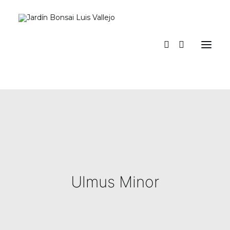
Inicio
Verano
Museo vivo
Diario
Espacio Jardín
Prensa
La tienda del jardín y talleres
a los pinos el viento
Contacto y suscripción
Ulmus Minor