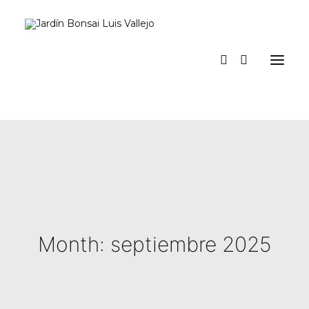
Inicio
Verano
Museo vivo
Diario
Espacio Jardín
Prensa
La tienda del jardín y talleres
a los pinos el viento
Contacto y suscripción
Month: septiembre 2025