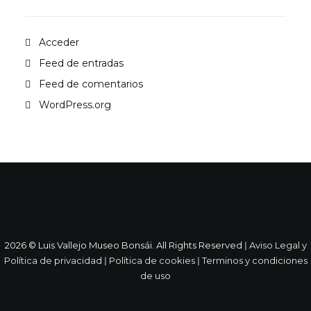
Acceder
Feed de entradas
Feed de comentarios
WordPress.org
2026 © Luis Vallejo Museo Bonsái. All Rights Reserved ǀ
Aviso Legal y
Política de privacidad
ǀ
Política de cookies
ǀ
Terminos y condiciones
de uso