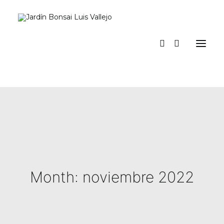
Inicio
Verano
Museo vivo
Diario
Espacio Jardín
Prensa
La tienda del jardín y talleres
a los pinos el viento
Contacto y suscripción
Month: noviembre 2022