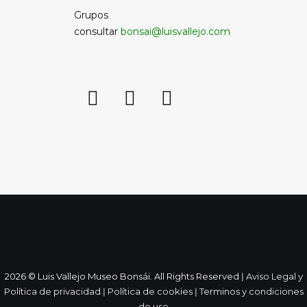
Grupos
consultar
bonsai@luisvallejo.com
2026 © Luis Vallejo Museo Bonsái. All Rights Reserved ǀ
Aviso Legal y
Política de privacidad
ǀ
Política de cookies
ǀ
Terminos y condiciones
de uso