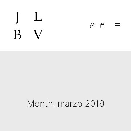
Inicio
Verano
Museo vivo
Diario
Espacio Jardín
Prensa
La tienda del jardín y talleres
a los pinos el viento
Contacto y suscripción
Month: marzo 2019
EN
SER AMIGO DEL JARDÍN