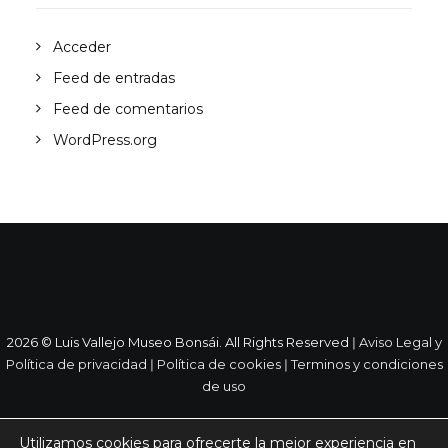
Acceder
Feed de entradas
Feed de comentarios
WordPress.org
2026 © Luis Vallejo Museo Bonsái. All Rights Reserved ǀ
Aviso Legal y
Política de privacidad
ǀ
Política de cookies
ǀ
Terminos y condiciones
de uso
Utilizamos cookies para ofrecerte la mejor experiencia en