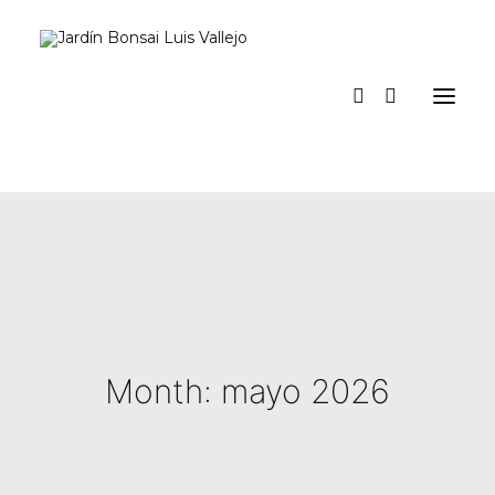
Inicio
Verano
Museo vivo
Diario
Espacio Jardín
Prensa
La tienda del jardín y talleres
a los pinos el viento
Contacto y suscripción
Month: mayo 2026