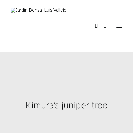
Inicio
Verano
Museo vivo
Diario
Espacio Jardín
Prensa
La tienda del jardín y talleres
a los pinos el viento
Contacto y suscripción
Kimura’s juniper tree