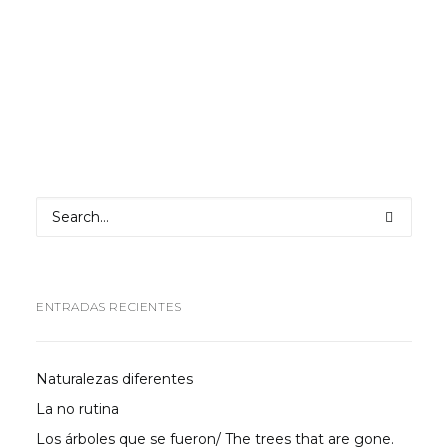
by Tienda Jardín Bonsái Luis Vallejo
ENTRADAS RECIENTES
Naturalezas diferentes
La no rutina
Los árboles que se fueron/ The trees that are gone.