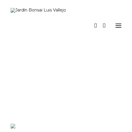
Inicio
Verano
Museo vivo
Diario
Espacio Jardín. Nuestro espacio para actividades y eventos
Prensa
Tienda y talleres
a los pinos el viento
Contacto y suscripción