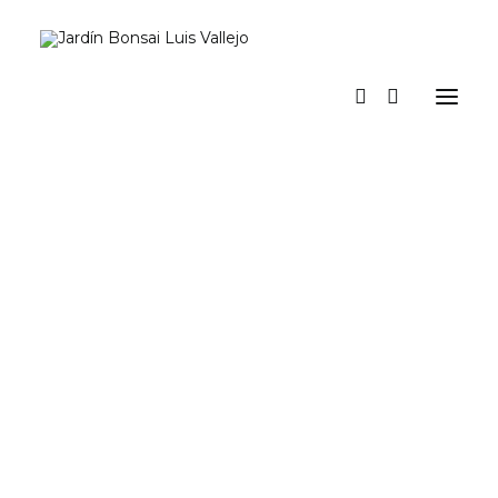
Inicio
Verano
Museo vivo
Diario
Espacio Jardín. Nuestro espacio para actividades y eventos
Prensa
Tienda y talleres
a los pinos el viento
Contacto y suscripción