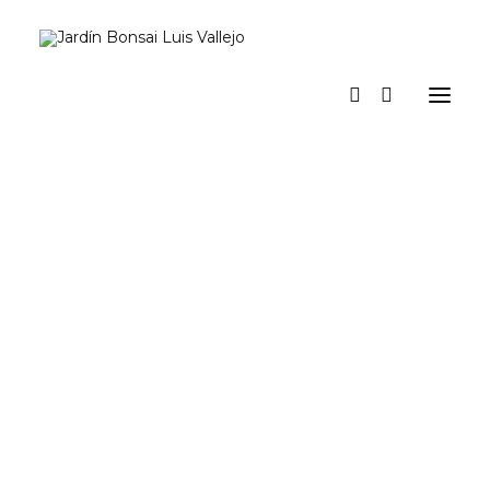
Inicio
Verano
Museo vivo
Diario
Espacio Jardín. Nuestro espacio para actividades y eventos
Prensa
Tienda y talleres
a los pinos el viento
Contacto y suscripción