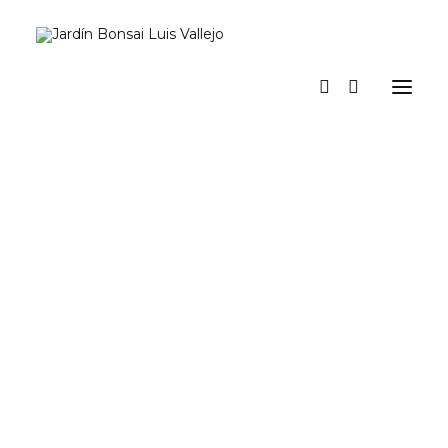
Inicio
Verano
Museo vivo
Diario
Espacio Jardín. Nuestro espacio para actividades y eventos
Prensa
Tienda y talleres
a los pinos el viento
Contacto y suscripción