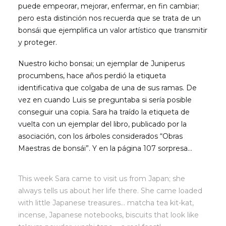
puede empeorar, mejorar, enfermar, en fin cambiar;
pero esta distinción nos recuerda que se trata de un
bonsái que ejemplifica un valor artístico que transmitir
y proteger.
Nuestro kicho bonsai; un ejemplar de Juniperus
procumbens, hace años perdió la etiqueta
identificativa que colgaba de una de sus ramas. De
vez en cuando Luis se preguntaba si sería posible
conseguir una copia. Sara ha traído la etiqueta de
vuelta con un ejemplar del libro, publicado por la
asociación, con los árboles considerados “Obras
Maestras de bonsái”. Y en la página 107 sorpresa…
This week Sara came to visit us from Japan; she
always tells us about her life there. She came loaded
with little Japanese treasures… matcha tea kit-kat,
incense, Japanese notebooks, biscuits that look like