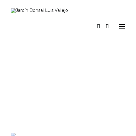
Inicio
Verano
Museo vivo
Diario
Espacio Jardín. Nuestro espacio para actividades y eventos
Prensa
Tienda y talleres
a los pinos el viento
Contacto y suscripción