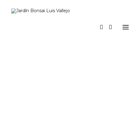
Inicio
Verano
Museo vivo
Diario
Espacio Jardín. Nuestro espacio para actividades y eventos
Prensa
Tienda y talleres
a los pinos el viento
Contacto y suscripción