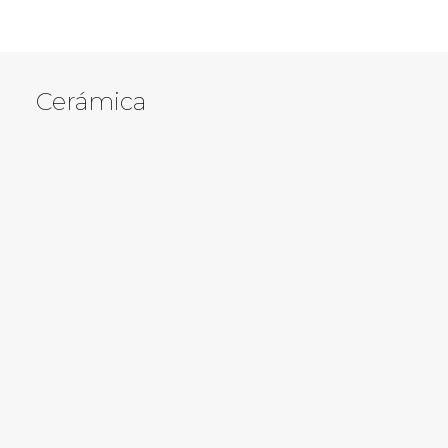
€
25,00
Cerámica
LEER MÁS
Taza pez
€
20,00