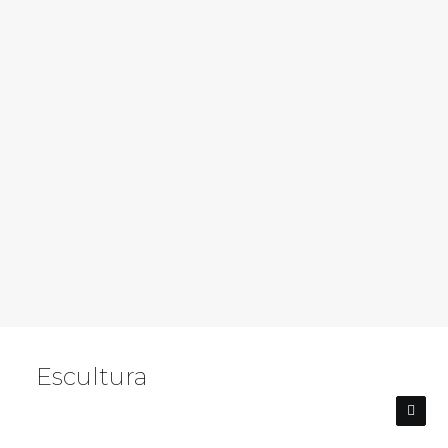
AÑADIR AL CARRITO
Cucharas Mikazuki
€
10,00
Escultura