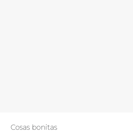
Maceta Koyo Nº29
€
350,00
LEER MÁS
Crasa en madera
€
25,00
Cosas bonitas