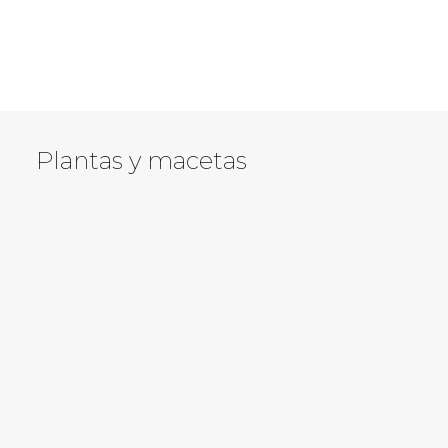
AÑADIR AL CARRITO
Pack 6 postales
€
18,00
Plantas y macetas
AÑADIR AL CARRITO
Maceta Koyo 1B