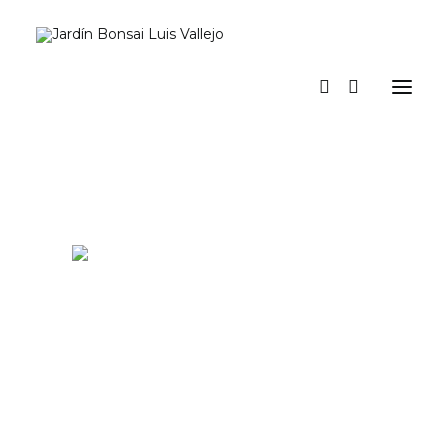
Inicio
Verano
Museo vivo
Diario
Espacio Jardín. Nuestro espacio para actividades y eventos
Prensa
Tienda y talleres
a los pinos el viento
Contacto y suscripción