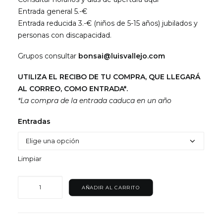
precios:
Entrada general 5.-€
desde
Entrada reducida 3.-€ (niños de 5-15 años) jubilados y
€3,00
personas con discapacidad.
hasta
Grupos consultar
bonsai@luisvallejo.com
€5,00
UTILIZA EL RECIBO DE TU COMPRA, QUE LLEGARÁ
AL CORREO, COMO ENTRADA*.
*La compra de la entrada caduca en un año
Entradas
Limpiar
Entrada
AÑADIR AL CARRITO
Jardín
Bonsái
Luis