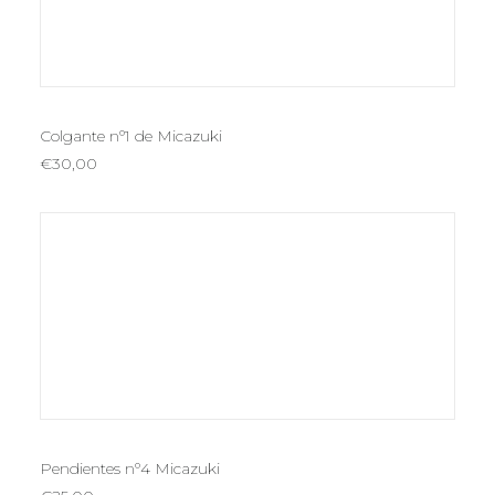
AÑADIR AL CARRITO
Colgante nº1 de Micazuki
€
30,00
AÑADIR AL CARRITO
Pendientes nº4 Micazuki