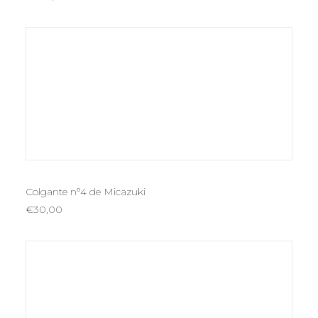
AÑADIR AL CARRITO
Colgante nº4 de Micazuki
€
30,00