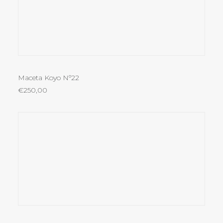
AÑADIR AL CARRITO
Maceta Koyo Nº22
€
250,00
AÑADIR AL CARRITO