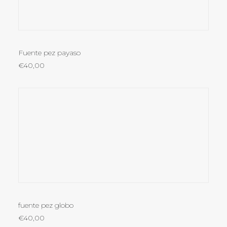
AÑADIR AL CARRITO
Fuente pez payaso
€
40,00
LEER MÁS
fuente pez globo
€
40,00