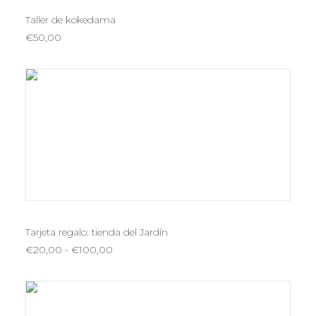
LEER MÁS
Taller de kokedama
€
50,00
Este
SELECCIONAR IMPORTE
producto
tiene
Tarjeta regalo: tienda del Jardín
múltiples
Rango
€
20,00
-
€
100,00
variantes.
de
Las
precios:
opciones
desde
€20,00
se
hasta
pueden