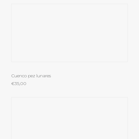
AÑADIR AL CARRITO
Cuenco pez lunares
€
35,00