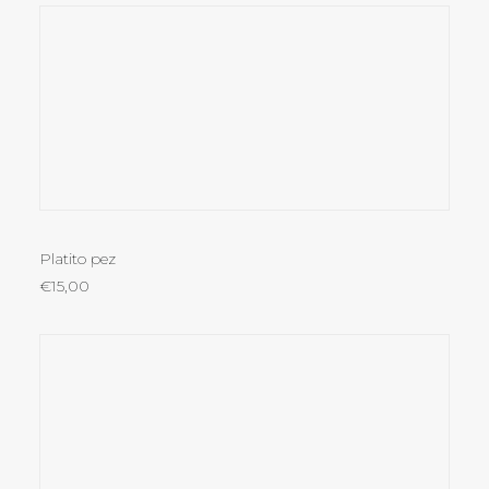
AÑADIR AL CARRITO
Platito pez
€
15,00