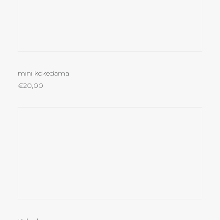
LEER MÁS
mini kokedama
€
20,00
AÑADIR AL CARRITO