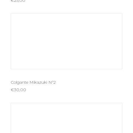
€
25,00
AÑADIR AL CARRITO
Colgante Mikazuki Nº2
€
30,00