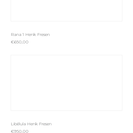
AÑADIR AL CARRITO
Rana 1 Henk Fresen
€
650,00
AÑADIR AL CARRITO
Libélula Henk Fresen
€
950,00