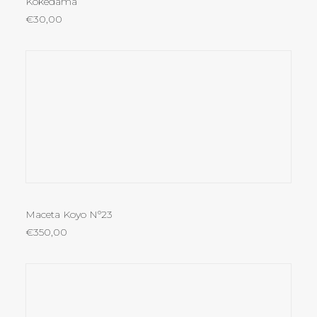
Kokedama
€
30,00
LEER MÁS
Maceta Koyo Nº23
€
350,00