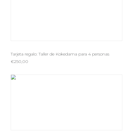
€100,00
elegir
en
la
página
de
producto
AÑADIR AL CARRITO
Tarjeta regalo: Taller de Kokedama para 4 personas
€
250,00