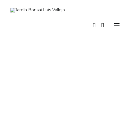
Inicio
Verano
Museo vivo
Diario
Espacio Jardín. Nuestro espacio para actividades y eventos
Prensa
Tienda y talleres
a los pinos el viento
Contacto y suscripción