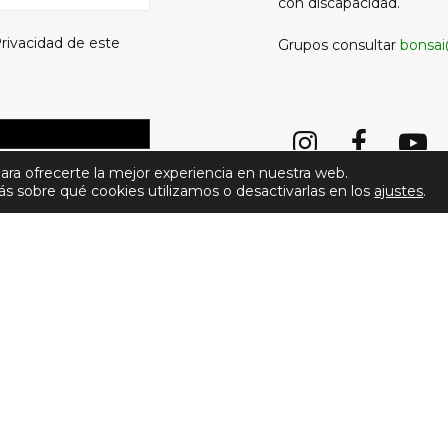
con discapacidad.
Privacidad
de este
Grupos consultar
bonsai
ara ofrecerte la mejor experiencia en nuestra web.
 sobre qué cookies utilizamos o desactivarlas en los
ajustes
.
 Rights Reserved ǀ
Aviso Legal y Política de privacidad
ǀ
Política de co