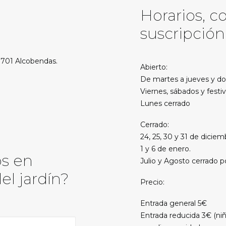
Horarios, c
suscripción
28701 Alcobendas.
Abierto:
De martes a jueves y do
Viernes, sábados y festi
Lunes cerrado
Cerrado:
24, 25, 30 y 31 de diciem
1 y 6 de enero.
os en
Julio y Agosto cerrado p
el jardín?
Precio:
Entrada general 5€
Entrada reducida 3€ (niñ