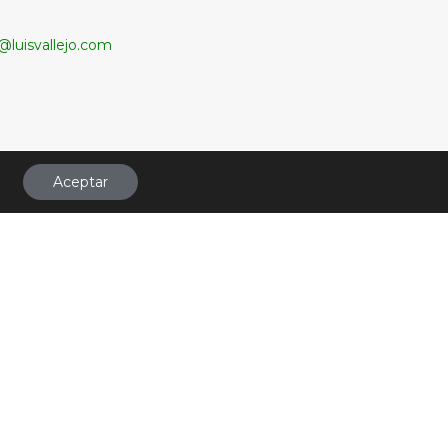
@luisvallejo.com
Aceptar
okies
ǀ
Terminos y condiciones de uso