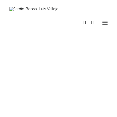
Inicio
Verano
Museo vivo
Diario
Espacio Jardín. Nuestro espacio para actividades y eventos
Prensa
Tienda y talleres
a los pinos el viento
Contacto y suscripción