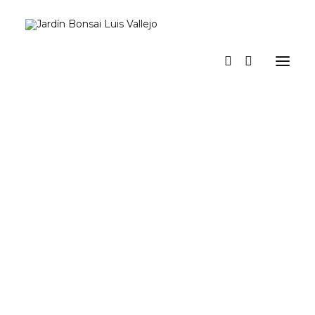
Inicio
Verano
Museo vivo
Diario
Espacio Jardín. Nuestro espacio para actividades y eventos
Prensa
Tienda y talleres
a los pinos el viento
Contacto y suscripción