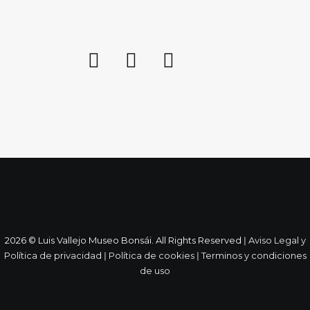
2026 © Luis Vallejo Museo Bonsái. All Rights Reserved ǀ
Aviso Legal y
Política de privacidad
ǀ
Política de cookies
ǀ
Terminos y condiciones
de uso