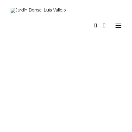
Inicio
Verano
Museo vivo
Diario
Espacio Jardín. Nuestro espacio para actividades y eventos
Prensa
Tienda y talleres
a los pinos el viento
Contacto y suscripción