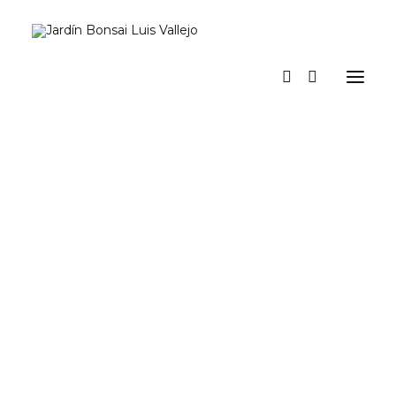
Inicio
Verano
Museo vivo
Diario
Espacio Jardín. Nuestro espacio para actividades y eventos
Prensa
Tienda y talleres
a los pinos el viento
Contacto y suscripción