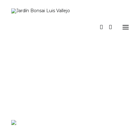
Inicio
Verano
Museo vivo
Diario
Espacio Jardín. Nuestro espacio para actividades y eventos
Prensa
Tienda y talleres
a los pinos el viento
Contacto y suscripción