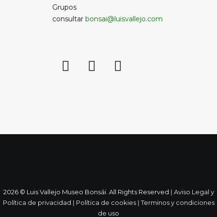
Grupos
consultar
bonsai@luisvallejo.com
2026 © Luis Vallejo Museo Bonsái. All Rights Reserved ǀ
Aviso Legal y
Política de privacidad
ǀ
Política de cookies
ǀ
Terminos y condiciones
de uso