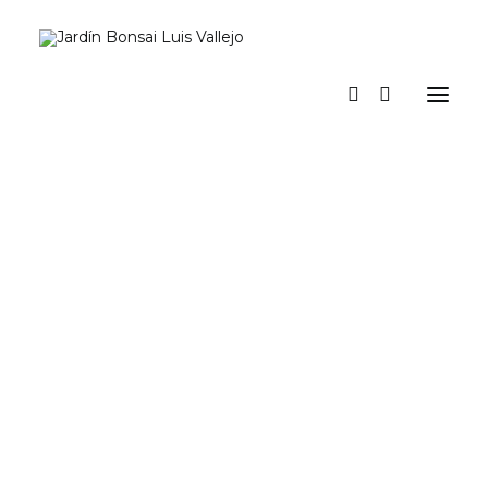
Inicio
Verano
Museo vivo
Diario
Espacio Jardín. Nuestro espacio para actividades y eventos
Prensa
Tienda y talleres
a los pinos el viento
Contacto y suscripción